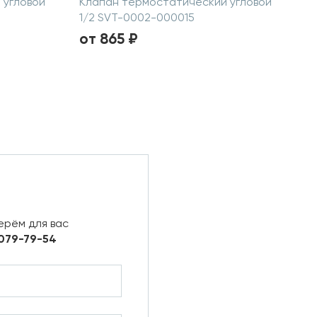
 угловой
Клапан термостатический угловой
1/2 SVT-0002-000015
от 865 ₽
ерём для вас
 079-79-54