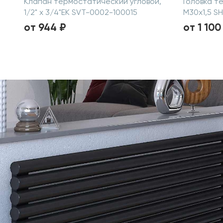
Клапан термостатический угловой,
Головка т
1/2" х 3/4"ЕК SVT-0002-100015
M30x1,5 S
от 944 ₽
от 1 100