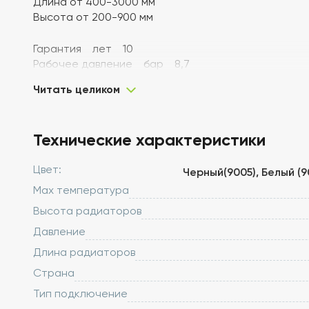
Длина от 400-3000 мм
Высота от 200-900 мм
Гарантия лет 10
Рабочее давление бар 8,7
Испытательное давление бар 13
Читать целиком
Толщина стали мм 1,2
Максимальная рабочая температура °С 120
Межосевое расстояние мм 50
Технические характеристики
Подключение Боковое
Диаметр подключения 1/2 вн
Цвет:
Глубина мм 100
Черный(9005), Белый (
Распространяется на три типа 11,21, 22, 33
Max температура
Высота радиаторов
Давление
Длина радиаторов
Страна
Тип подключение