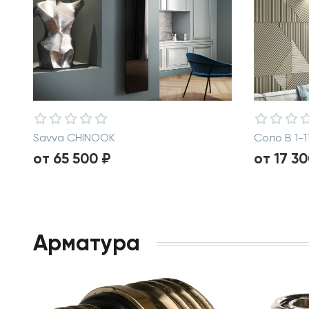
Savva CHINOOK
Соло В 1-1
от 65 500 ₽
от 17 30
Арматура