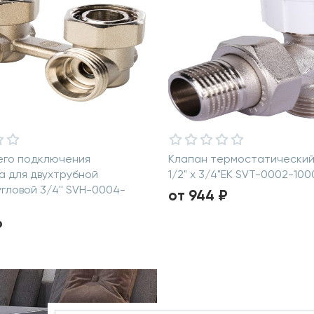
его подключения
Клапан термостатический 
 для двухтрубной
1/2" х 3/4"ЕК SVT-0002-100
угловой 3/4'' SVH-0004-
от 944 ₽
₽