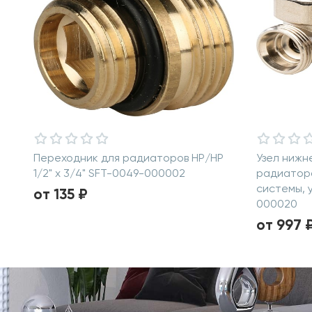
Переходник для радиаторов НР/НР
Узел нижн
1/2" х 3/4" SFT-0049-000002
радиатора
системы, 
от 135 ₽
000020
от 997 