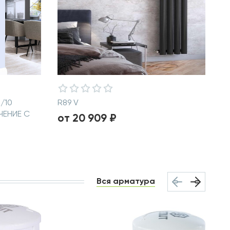
/10
R89 V
ЧЕНИЕ С
от 20 909 ₽
Вся арматура