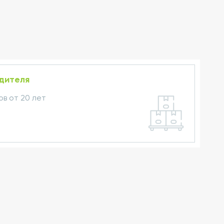
одителя
в от 20 лет